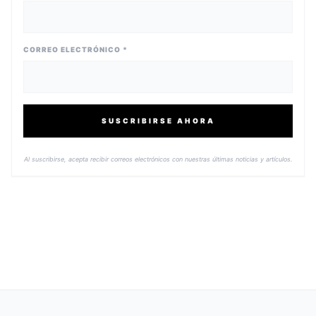
CORREO ELECTRÓNICO *
SUSCRIBIRSE AHORA
Al suscribirse, acepta recibir correos electrónicos con nuestras últimas noticias y artículos.