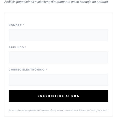
Análisis geopolíticos exclusivos directamente en su bandeja de entrada.
NOMBRE *
APELLIDO *
CORREO ELECTRÓNICO *
SUSCRIBIRSE AHORA
Al suscribirse, acepta recibir correos electrónicos con nuestras últimas noticias y artículos.