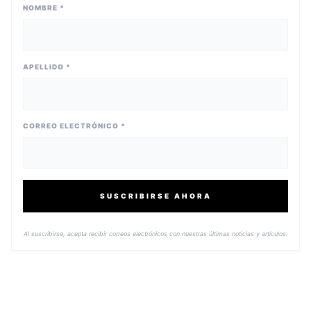
NOMBRE *
APELLIDO *
CORREO ELECTRÓNICO *
SUSCRIBIRSE AHORA
Al suscribirse, acepta recibir correos electrónicos con nuestras últimas noticias y artículos.