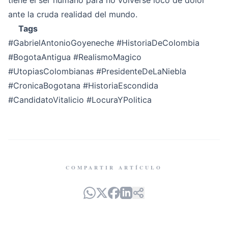
tiene el ser humano para no volverse loco de dolor
ante la cruda realidad del mundo.
Tags
#GabrielAntonioGoyeneche #HistoriaDeColombia
#BogotaAntigua #RealismoMagico
#UtopiasColombianas #PresidenteDeLaNiebla
#CronicaBogotana #HistoriaEscondida
#CandidatoVitalicio #LocuraYPolitica
COMPARTIR ARTÍCULO