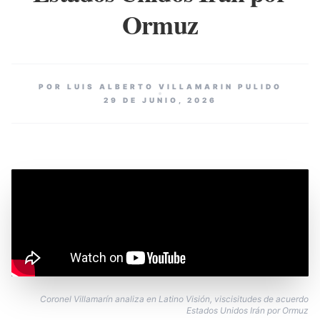
Ormuz
POR LUIS ALBERTO VILLAMARIN PULIDO
29 DE JUNIO, 2026
Coronel Villamarín analiza en Latino Visión, viscisitudes de acuerdo
Estados Unidos Irán por Ormuz