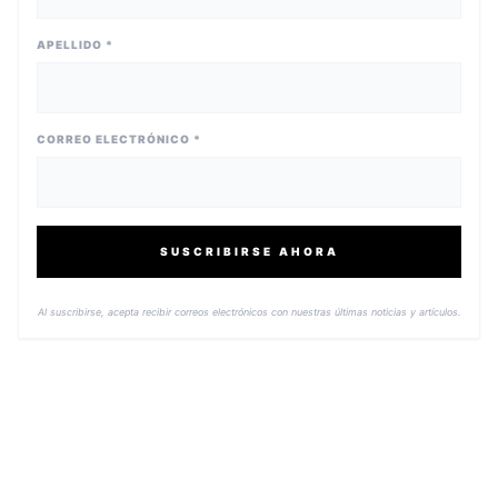
APELLIDO *
CORREO ELECTRÓNICO *
SUSCRIBIRSE AHORA
Al suscribirse, acepta recibir correos electrónicos con nuestras últimas noticias y artículos.