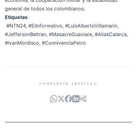
economía, la cooperación militar y la estabilidad
general de todos los colombianos.
Etiquetas
#NTN24
,
#ElInformativo
,
#LuisAlbertoVillamarin
,
#JeffersonBeltran
,
#MasacreGuaviare
,
#AliasCalarca
,
#IvanMordisco
,
#ConnivenciaPetro
COMPARTIR ARTÍCULO