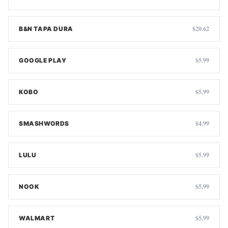
$20.62
B&N TAPA DURA
$5.99
GOOGLE PLAY
$5.99
KOBO
$4.99
SMASHWORDS
$5.99
LULU
$5.99
NOOK
$5.99
WALMART