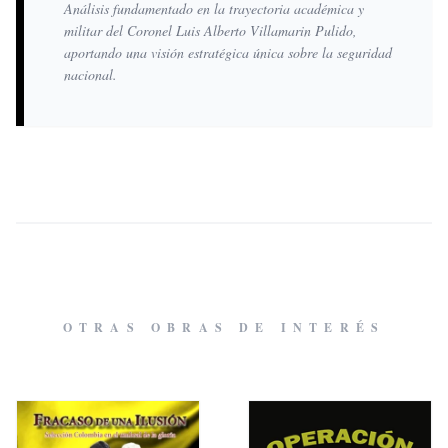
Análisis fundamentado en la trayectoria académica y
militar del Coronel Luis Alberto Villamarin Pulido,
aportando una visión estratégica única sobre la seguridad
nacional.
OTRAS OBRAS DE INTERÉS