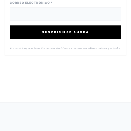
CORREO ELECTRÓNICO *
SUSCRIBIRSE AHORA
Al suscribirse, acepta recibir correos electrónicos con nuestras últimas noticias y artículos.