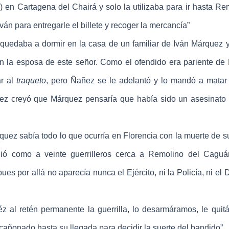
) en Cartagena del Chairá y solo la utilizaba para ir hasta Re
ván para entregarle el billete y recoger la mercancía”
edaba a dormir en la casa de un familiar de Iván Márquez 
 la esposa de este señor. Como el ofendido era pariente de
ar al
traqueto
, pero Ñañez se le adelantó y lo mandó a mata
ñez creyó que Márquez pensaría que había sido un asesinato 
z sabía todo lo que ocurría en Florencia con la muerte de su 
ó como a veinte guerrilleros cerca a Remolino del Caguá
ues por allá no aparecía nunca el Ejército, ni la Policía, ni el 
 retén permanente la guerrilla, lo desarmáramos, le quit
cañonado hasta su llegada para decidir la suerte del bandido”