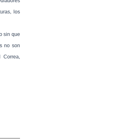
diadores
uras, los
o sin que
es no son
l Correa,