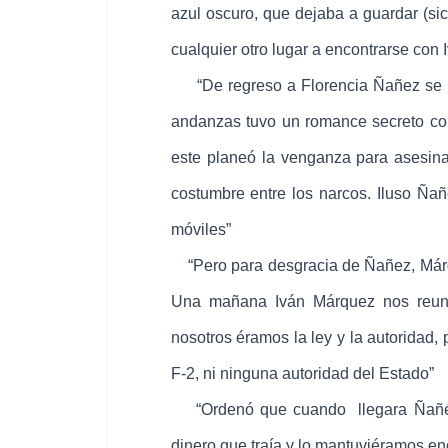
azul oscuro, que dejaba a guardar (sic
cualquier otro lugar a encontrarse con I
“De regreso a Florencia Ñañez se qu
andanzas tuvo un romance secreto con
este planeó la venganza para asesin
costumbre entre los narcos. Iluso Ña
móviles”
“Pero para desgracia de Ñañez, Márque
Una mañana Iván Márquez nos reuni
nosotros éramos la ley y la autoridad, p
F-2, ni ninguna autoridad del Estado”
“Ordenó que cuando llegara Ñañéz al
dinero que traía y lo mantuviéramos en