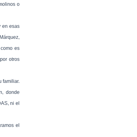
molinos o
y en esas
 Márquez,
r como es
por otros
familiar.
n, donde
DAS, ni el
áramos el