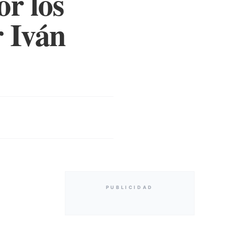
r los
 Iván
PUBLICIDAD