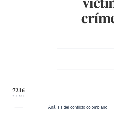
víct
crím
7216
VISITAS
Análisis del conflicto colombiano