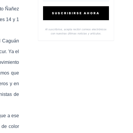
sto Ñañez
SUSCRIBIRSE AHORA
es 14 y 1
Al suscribirse, acepta recibir correos electrónicos
con nuestras últimas noticias y artículos.
el Caguán
ur. Ya el
ovimiento
íamos que
eros y en
nistas de
que a ese
 de color