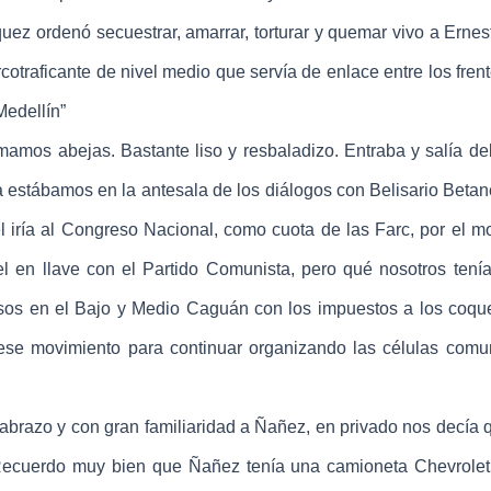
ez ordenó secuestrar, amarrar, torturar y quemar vivo a Erne
otraficante de nivel medio que servía de enlace entre los frent
Medellín”
mos abejas. Bastante liso y resbaladizo. Entraba y salía d
estábamos en la antesala de los diálogos con Belisario Betanc
 iría al Congreso Nacional, como cuota de las Farc, por el m
l en llave con el Partido Comunista, pero qué nosotros ten
sos en el Bajo y Medio Caguán con los impuestos a los coqu
ese movimiento para continuar organizando las células comu
azo y con gran familiaridad a Ñañez, en privado nos decía 
 Recuerdo muy bien que Ñañez tenía una camioneta Chevrolet