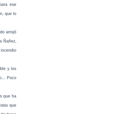
 para ese
n, que lo
do arrojó
 a Ñañez,
 incendio
ble y los
smo… Poco
es que ha
istas que