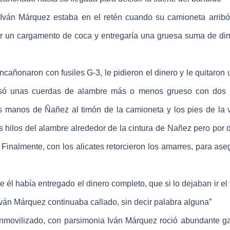
n Márquez estaba en el retén cuando su camioneta arribó 
ir un cargamento de coca y entregaría una gruesa suma de din
naron con fusiles G-3, le pidieron el dinero y le quitaron u
só unas cuerdas de alambre más o menos grueso con dos 
las manos de Ñañez al timón de la camioneta y los pies de la v
s hilos del alambre alrededor de la cintura de Nañez pero por d
Finalmente, con los alicates retorcieron los amarres, para ase
 él había entregado el dinero completo, que si lo dejaban ir el
Iván Márquez continuaba callado, sin decir palabra alguna”
ovilizado, con parsimonia Iván Márquez roció abundante ga