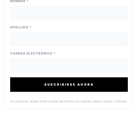
NOMBRE *
APELLIDO *
CORREO ELECTRÓNICO *
SUSCRIBIRSE AHORA
Al suscribirse, acepta recibir correos electrónicos con nuestras últimas noticias y artículos.