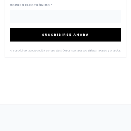
CORREO ELECTRÓNICO *
SUSCRIBIRSE AHORA
Al suscribirse, acepta recibir correos electrónicos con nuestras últimas noticias y artículos.