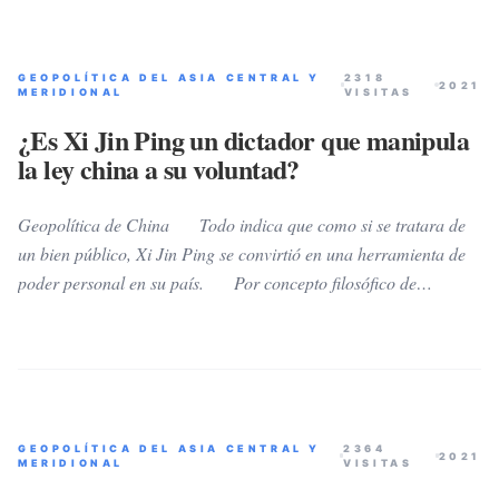
GEOPOLÍTICA DEL ASIA CENTRAL Y
2318
2021
MERIDIONAL
VISITAS
¿Es Xi Jin Ping un dictador que manipula
la ley china a su voluntad?
Geopolítica de China Todo indica que como si se tratara de
un bien público, Xi Jin Ping se convirtió en una herramienta de
poder personal en su país. Por concepto filosófico de
hermetismo interno, el Partido Comunista Chino no suele
ventilar en público sus dificultades. Por ende, en octubre de
2021, se consideró como una señal ominosa que los medios de
comunicación oficiales chinos, informaron a la opinión pública,
acerca de alarmantes acusaciones, en contra un alto funcionario
GEOPOLÍTICA DEL ASIA CENTRAL Y
2364
policial deshonrado: Se trata de Sun Lijun, un exviceministro
2021
MERIDIONAL
VISITAS
de seguridad pública quien ha estado detenido durante más de